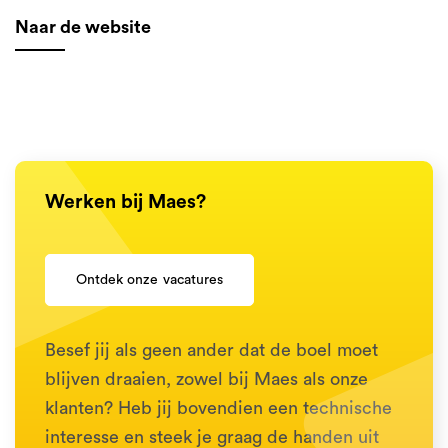
Naar de website
Werken bij Maes?
O
n
t
d
e
k
o
n
z
e
v
a
c
a
t
u
r
e
s
Besef jij als geen ander dat de boel moet
blijven draaien, zowel bij Maes als onze
klanten? Heb jij bovendien een technische
interesse en steek je graag de handen uit